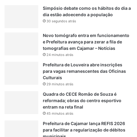
l
s
Simpósio debate como os hábitos do dia a
u
d
dia estão adoecendo a população
l
e
30 segundos atrás
a
s
r
e
Novo tomógrafo entra em funcionamento
e
g
e Prefeitura avança para zerar a fila de
s
u
tomografias em Cajamar – Notícias
n
r
o
24 minutos atrás
a
C
n
Prefeitura de Louveira abre inscrições
e
ç
para vagas remanescentes das Oficinas
n
a
Culturais
t
n
29 minutos atrás
r
o
o
Quadra do CECE Romão de Souza é
C
d
reformada; obras do centro esportivo
e
e
entram na reta final
n
J
t
45 minutos atrás
u
r
Prefeitura de Cajamar lança REFIS 2026
n
o
para facilitar a regularização de débitos
d
municipais