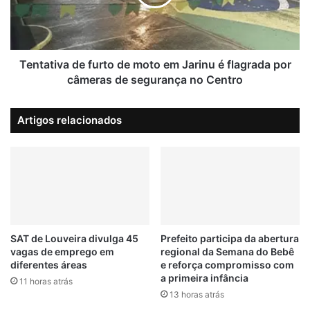
d
t
e
i
c
v
e
a
EMPREGO
EMPRESA
MÓVES
n
d
Tentativa de furto de moto em Jarinu é flagrada por
t
e
câmeras de segurança no Centro
VAGAS
e
f
n
u
a
Artigos relacionados
r
s
t
d
o
e
d
p
e
r
m
o
o
d
t
u
o
SAT de Louveira divulga 45
Prefeito participa da abertura
t
vagas de emprego em
regional da Semana do Bebê
e
o
diferentes áreas
e reforça compromisso com
m
a primeira infância
s
J
11 horas atrás
f
13 horas atrás
a
a
r