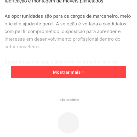
fabricação e montagem de móveis planejados.
As oportunidades são para os cargos de marceneiro, meio
oficial e ajudante geral. A seleção é voltada a candidatos
com perfil comprometido, disposição para aprender e
interesse em desenvolvimento profissional dentro do
setor moveleiro.
Segundo a empresa, o ambiente de trabalho valoriza
atenção aos detalhes, dedicação e evolução técnica dos
Mostrar mais
profissionais, com foco na qualidade dos projetos
entregues aos clientes.
Os interessados em participar do processo seletivo podem
Leia também
entrar em contato diretamente pelos telefones
disponibilizados pela empresa:
📲 (11) 94381-4632