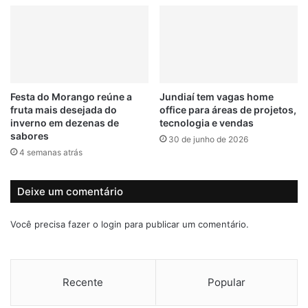
l
i
s
n
i
u
f
é
i
f
c
l
Festa do Morango reúne a
Jundiaí tem vagas home
a
a
fruta mais desejada do
office para áreas de projetos,
d
g
inverno em dezenas de
tecnologia e vendas
o
r
sabores
30 de junho de 2026
s
a
4 semanas atrás
e
d
m
a
l
p
Deixe um comentário
o
o
j
r
Você precisa fazer o
login
para publicar um comentário.
a
c
s
â
d
m
e
e
Recente
Popular
c
r
e
a