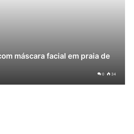
com máscara facial em praia de
0
34