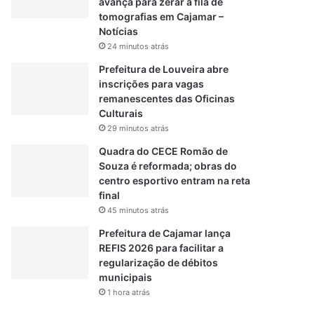
avança para zerar a fila de
tomografias em Cajamar –
Notícias
24 minutos atrás
Prefeitura de Louveira abre
inscrições para vagas
remanescentes das Oficinas
Culturais
29 minutos atrás
Quadra do CECE Romão de
Souza é reformada; obras do
centro esportivo entram na reta
final
45 minutos atrás
Prefeitura de Cajamar lança
REFIS 2026 para facilitar a
regularização de débitos
municipais
1 hora atrás