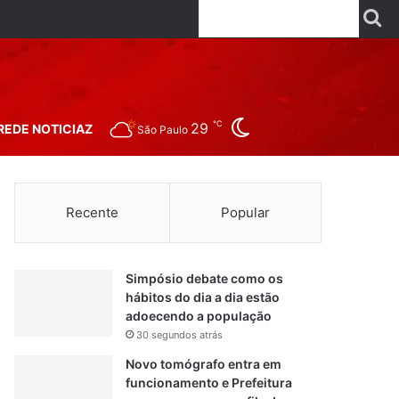
Facebook
X
Linkedin
YouTube
Instagr
Wha
P
Switch skin
℃
29
REDE NOTICIAZ
São Paulo
Recente
Popular
Simpósio debate como os
hábitos do dia a dia estão
adoecendo a população
30 segundos atrás
Novo tomógrafo entra em
funcionamento e Prefeitura