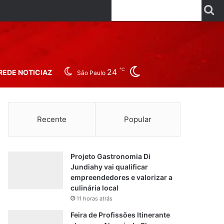
Facebook
X
Linkedin
YouTube
Instagr
Wha
P
Switch skin
℃
24
REDE NOTICIAZ
São Paulo
Recente
Popular
Projeto Gastronomia Di
Jundiahy vai qualificar
empreendedores e valorizar a
culinária local
11 horas atrás
Feira de Profissões Itinerante