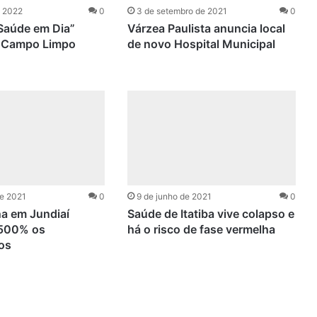
e 2022
0
3 de setembro de 2021
0
Saúde em Dia”
Várzea Paulista anuncia local
 Campo Limpo
de novo Hospital Municipal
de 2021
0
9 de junho de 2021
0
a em Jundiaí
Saúde de Itatiba vive colapso e
500% os
há o risco de fase vermelha
os