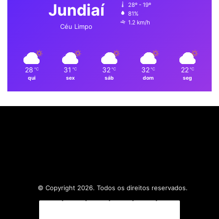
Jundiaí
28º - 19º
o
i
e
r
p
81%
1.2 km/h
k
n
a
p
Céu Limpo
m
28
31
32
32
22
℃
℃
℃
℃
℃
qui
sex
sáb
dom
seg
© Copyright 2026. Todos os direitos reservados.
Facebook
X
Linkedin
YouTube
Instagram
WhatsApp