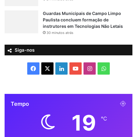
Guardas Municipais de Campo Limpo
Paulista concluem formação de
instrutores em Tecnologias Não Letais
30 minutos atrás
Siga-nos
F
X
L
Y
I
W
a
i
o
n
h
c
n
u
s
a
Tempo
e
k
T
t
t
19
b
e
u
a
s
℃
o
d
b
g
A