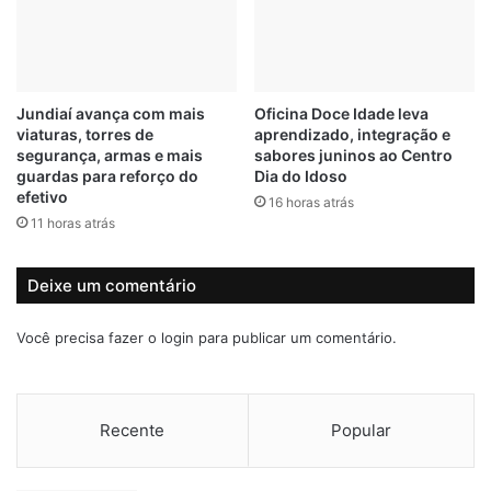
a
s
R
t
o
á
d
g
o
i
Jundiaí avança com mais
Oficina Doce Idade leva
v
o
viaturas, torres de
aprendizado, integração e
i
e
segurança, armas e mais
sabores juninos ao Centro
a
p
guardas para reforço do
Dia do Idoso
D
r
efetivo
16 horas atrás
o
o
11 horas atrás
m
g
P
r
e
a
Deixe um comentário
d
m
r
a
Você precisa fazer o
login
para publicar um comentário.
o
d
I
e
t
a
Recente
Popular
l
e
n