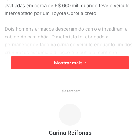
avaliadas em cerca de R$ 660 mil, quando teve o veículo
interceptado por um Toyota Corolla preto.
Dois homens armados desceram do carro e invadiram a
cabine do caminhão. O motorista foi obrigado a
permanecer deitado na cama do veículo enquanto um dos
criminosos assumia a direção e o outro o mantinha
imobilizado.
Mostrar mais
De acordo com o relato da vítima, ele permaneceu por
cerca de 40 minutos dentro da carreta sob ameaça.
Depois, foi transferido para o carro utilizado pela
Leia também
quadrilha, onde continuou em poder dos criminosos até
ser abandonado no município de Cajamar, por volta das
13h.
Ao todo, três suspeitos participaram da ação criminosa.
Carina Reifonas