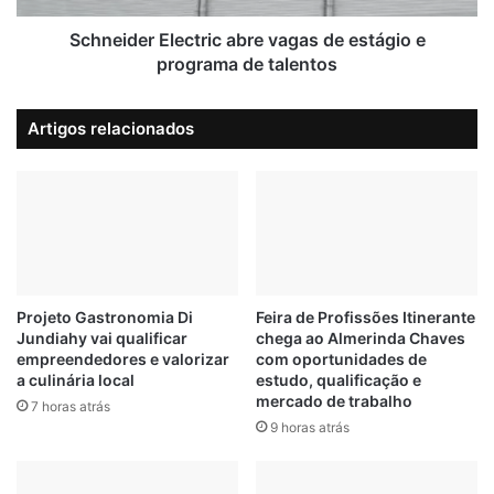
ã
r
o
E
Schneider Electric abre vagas de estágio e
c
l
programa de talentos
#jundiai
CARGA
MOTORISTA
o
e
m
c
VEÍCULO
Artigos relacionados
c
t
a
r
r
i
g
c
a
a
d
b
e
r
R
e
$
v
Projeto Gastronomia Di
Feira de Profissões Itinerante
3
Jundiahy vai qualificar
chega ao Almerinda Chaves
a
empreendedores e valorizar
com oportunidades de
0
g
a culinária local
estudo, qualificação e
0
a
mercado de trabalho
m
7 horas atrás
s
9 horas atrás
i
d
l
e
n
e