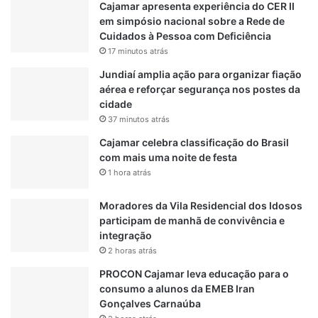
Cajamar apresenta experiência do CER II
t
em simpósio nacional sobre a Rede de
o
Cuidados à Pessoa com Deficiência
s
17 minutos atrás
Jundiaí amplia ação para organizar fiação
aérea e reforçar segurança nos postes da
cidade
37 minutos atrás
Cajamar celebra classificação do Brasil
com mais uma noite de festa
1 hora atrás
Moradores da Vila Residencial dos Idosos
participam de manhã de convivência e
integração
2 horas atrás
PROCON Cajamar leva educação para o
consumo a alunos da EMEB Iran
Gonçalves Carnaúba