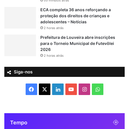
55 minutos atrás
ECA completa 36 anos reforçando a
proteção dos direitos de crianças e
adolescentes – Notícias
2 horas atrás
Prefeitura de Louveira abre inscrições
para o Torneio Municipal de Futevôlei
2026
2 horas atrás
Siga-nos
F
X
L
Y
I
W
a
i
o
n
h
c
n
u
s
a
Tempo
e
k
T
t
t