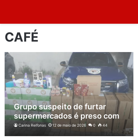
CAFÉ
Grupo suspeito de furtar
supermercados é preso com
carga de azeite e café em
Carina Reifonas
12 de maio de 2026
0
44
Jundiaí