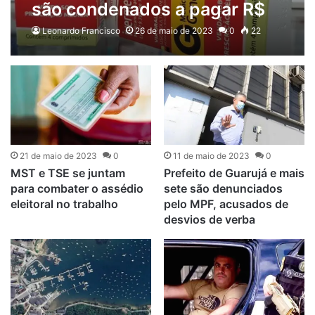
são condenados a pagar R$
55 milhões pelos danos à
Leonardo Francisco
26 de maio de 2023
0
22
Saúde
21 de maio de 2023
0
11 de maio de 2023
0
MST e TSE se juntam
Prefeito de Guarujá e mais
para combater o assédio
sete são denunciados
eleitoral no trabalho
pelo MPF, acusados de
desvios de verba