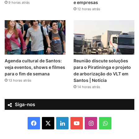
e empresas
9 horas atrás
12 horas atrás
Agenda cultural de Santos:
Reunião discute soluções
veja eventos, shows e filmes
para o Piratininga e projeto
para o fim de semana
de arborização do VLT em
Santos | Notícia
13 horas atrás
14 horas atrás
Siga-nos
F
X
L
Y
I
W
a
i
o
n
h