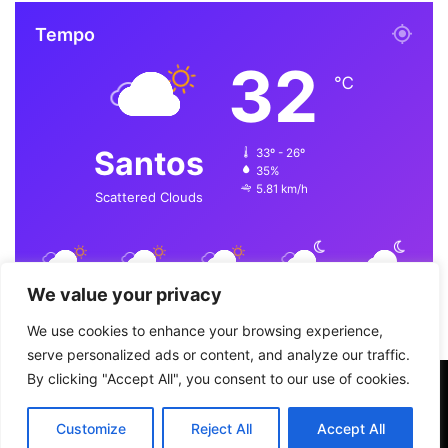
c
n
u
s
a
Tempo
32
e
k
T
t
t
℃
b
e
u
a
s
o
d
b
g
A
Santos
33º - 26º
35%
o
i
e
r
p
5.81 km/h
Scattered Clouds
k
n
a
p
m
33
31
25
25
19
℃
℃
℃
℃
℃
We value your privacy
qui
sex
sáb
dom
seg
We use cookies to enhance your browsing experience,
serve personalized ads or content, and analyze our traffic.
By clicking "Accept All", you consent to our use of cookies.
Customize
Reject All
Accept All
© Copyright 2026. Todos os direitos reservados.